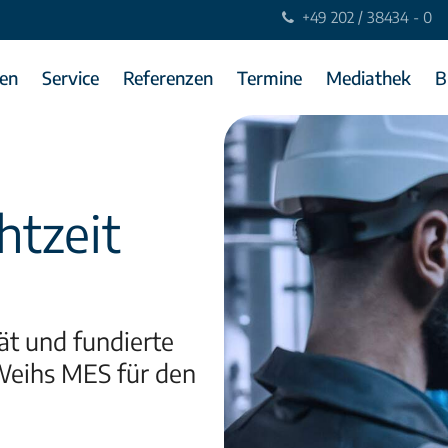
+49 202 / 38434 - 0
en
Service
Referenzen
Termine
Mediathek
B
htzeit
ät und fundierte
Weihs MES für
den